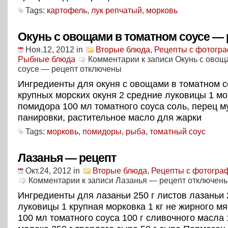
Tags:
картофель
,
лук репчатый
,
морковь
Окунь с овощами в томатном соусе — 
Ноя.12, 2012
in
Вторые блюда
,
Рецепты с фотогр
Рыбные блюда
Комментарии
к записи Окунь с овощ
соусе — рецепт
отключены
Ингредиенты для окуня с овощами в томатном с
крупных морских окуня 2 средние луковицы 1 мо
помидора 100 мл томатного соуса соль, перец м
панировки, растительное масло для жарки
Tags:
морковь
,
помидоры
,
рыба
,
томатный соус
Лазанья — рецепт
Окт.24, 2012
in
Вторые блюда
,
Рецепты с фотогра
Комментарии
к записи Лазанья — рецепт
отключен
Ингредиенты для лазаньи 250 г листов лазаньи 
луковицы 1 крупная морковка 1 кг не жирного м
100 мл томатного соуса 100 г сливочного масла 1