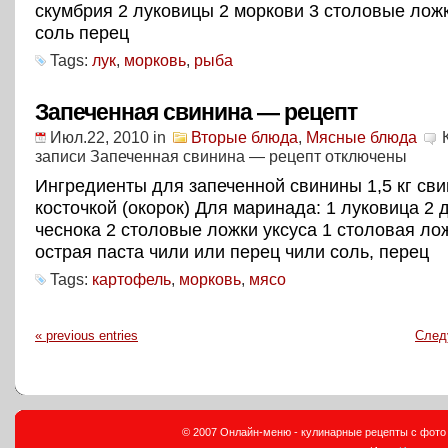
скумбрия 2 луковицы 2 моркови 3 столовые лож
соль перец
Tags:
лук
,
морковь
,
рыба
Запеченная свинина — рецепт
Июл.22, 2010
in
Вторые блюда
,
Мясные блюда
записи Запеченная свинина — рецепт
отключены
Ингредиенты для запеченной свинины 1,5 кг сви
косточкой (окорок) Для маринада: 1 луковица 2 
чеснока 2 столовые ложки уксуса 1 столовая ло
острая паста чили или перец чили соль, перец
Tags:
картофель
,
морковь
,
мясо
« previous entries
След
© 2007 Онлайн-меню - кулинарные рецепты с фото и