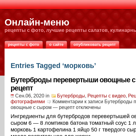
Онлайн-меню
рецепты с фото, лучшие рецепты салатов, кулинарн
рецепты с фото
о сайте
опубликовать рецепт
Entries Tagged ‘морковь’
Бутерброды перевертыши овощные с
рецепт
Сен.06, 2020
in
Бутерброды
,
Рецепты с видео
,
Рец
фотографиями
Комментарии
к записи Бутерброды
овощные с сыром — рецепт
отключены
Ингредиенты для бутербродов перевертышей о
сыром 6 — 8 ломтиков батона томатный соус 1 л
морковь 1 картофелина 1 яйцо 50 г твердого сыр