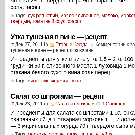
молока 250 г твердого сыра 50 г сыра Пармезан
соль, перец
Tags:
лук репчатый
,
масло сливочное
,
молоко
,
морко
твердый
,
томатный соус
,
фарш
Утка тушеная в вине — рецепт
Дек.27, 2011
in
Вторые блюда
Комментарии
к з
тушеная в вине — рецепт
отключены
Ингредиенты для утки в вине утка 1,5 – 2 кг. 100 
грудинки 50 г. сливочного масла 1 луковица 1 мо
стакана белого сухого вина соль перец
Tags:
вино
,
лук
,
морковь
,
утка
Салат со шпротами — рецепт
Дек.23, 2011
in
Салаты сложные
1 Comment
Ингредиенты для салата со шпротами 1 баночка
сваренных яйца 1 отварная морковь 1 — 2 дольк
— 3 маринованных огурца 70 г. твердого сыра м
Tags:
морковь
,
огурцы
,
салат
,
шпроты
,
яйца