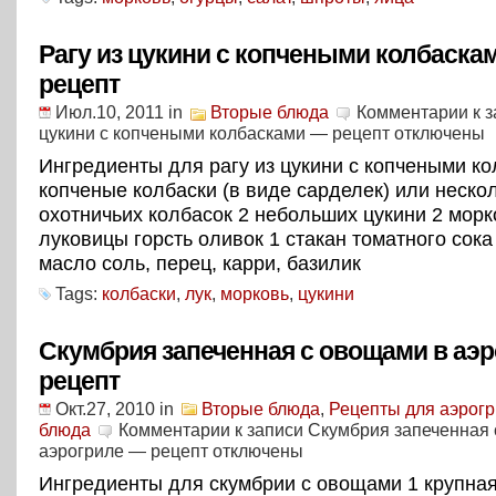
Рагу из цукини с копчеными колбаска
рецепт
Июл.10, 2011
in
Вторые блюда
Комментарии
к з
цукини с копчеными колбасками — рецепт
отключены
Ингредиенты для рагу из цукини с копчеными ко
копченые колбаски (в виде сарделек) или неско
охотничьих колбасок 2 небольших цукини 2 морк
луковицы горсть оливок 1 стакан томатного сока
масло соль, перец, карри, базилик
Tags:
колбаски
,
лук
,
морковь
,
цукини
Скумбрия запеченная с овощами в аэ
рецепт
Окт.27, 2010
in
Вторые блюда
,
Рецепты для аэрог
блюда
Комментарии
к записи Скумбрия запеченная
аэрогриле — рецепт
отключены
Ингредиенты для скумбрии с овощами 1 крупна