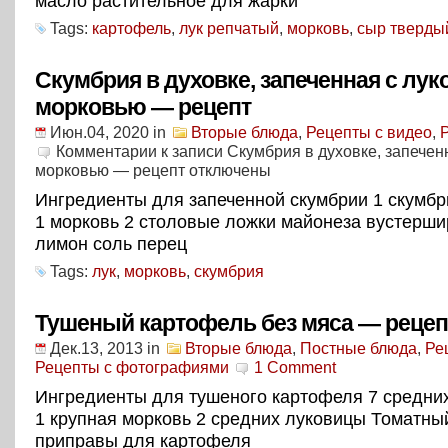
масло растительное для жарки
Tags:
картофель
,
лук репчатый
,
морковь
,
сыр тверды
Скумбрия в духовке, запеченная с лук
морковью — рецепт
Июн.04, 2020
in
Вторые блюда
,
Рецепты с видео
,
Комментарии
к записи Скумбрия в духовке, запечен
морковью — рецепт
отключены
Ингредиенты для запеченной скумбрии 1 скумбр
1 морковь 2 столовые ложки майонеза вустерши
лимон соль перец
Tags:
лук
,
морковь
,
скумбрия
Тушеный картофель без мяса — рецеп
Дек.13, 2013
in
Вторые блюда
,
Постные блюда
,
Ре
Рецепты с фотографиями
1 Comment
Ингредиенты для тушеного картофеля 7 средни
1 крупная морковь 2 средних луковицы Томатный
приправы для картофеля