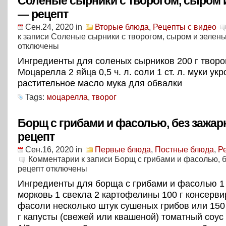
Соленые сырники с творогом, сыром 
— рецепт
Сен.24, 2020
in
Вторые блюда
,
Рецепты с видео
к записи Соленые сырники с творогом, сыром и зелен
отключены
Ингредиенты для соленых сырников 200 г творог
Моцарелла 2 яйца 0,5 ч. л. соли 1 ст. л. муки укр
растительное масло мука для обвалки
Tags:
моцарелла
,
творог
Борщ с грибами и фасолью, без зажар
рецепт
Сен.16, 2020
in
Первые блюда
,
Постные блюда
,
Р
Комментарии
к записи Борщ с грибами и фасолью, 
рецепт
отключены
Ингредиенты для борща с грибами и фасолью 1
морковь 1 свекла 2 картофелины 100 г консерв
фасоли несколько штук сушеных грибов или 150 
г капусты (свежей или квашеной) томатный соус 3