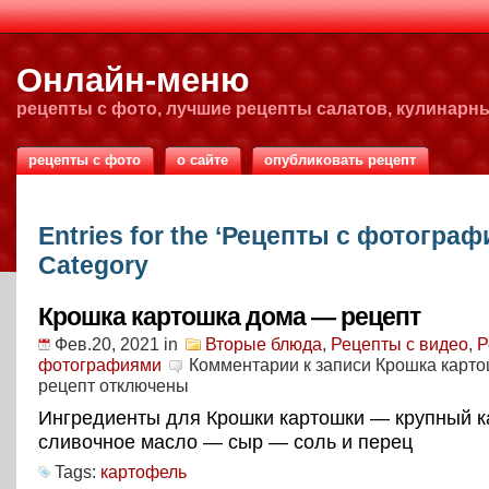
Онлайн-меню
рецепты с фото, лучшие рецепты салатов, кулинарн
рецепты с фото
о сайте
опубликовать рецепт
Entries for the ‘Рецепты с фотограф
Category
Крошка картошка дома — рецепт
Фев.20, 2021
in
Вторые блюда
,
Рецепты с видео
,
Р
фотографиями
Комментарии
к записи Крошка карт
рецепт
отключены
Ингредиенты для Крошки картошки — крупный 
сливочное масло — сыр — соль и перец
Tags:
картофель