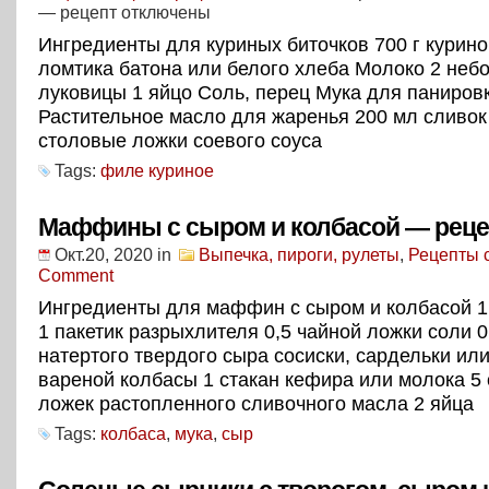
— рецепт
отключены
Ингредиенты для куриных биточков 700 г курино
ломтика батона или белого хлеба Молоко 2 неб
луковицы 1 яйцо Соль, перец Мука для паниров
Растительное масло для жаренья 200 мл сливок
столовые ложки соевого соуса
Tags:
филе куриное
Маффины с сыром и колбасой — реце
Окт.20, 2020
in
Выпечка, пироги, рулеты
,
Рецепты 
Comment
Ингредиенты для маффин с сыром и колбасой 1 
1 пакетик разрыхлителя 0,5 чайной ложки соли 0
натертого твердого сыра сосиски, сардельки или
вареной колбасы 1 стакан кефира или молока 5
ложек растопленного сливочного масла 2 яйца
Tags:
колбаса
,
мука
,
сыр