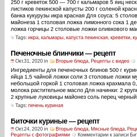
250 г креветок 500 — 700 г кальмаров 5 яиц нес
листиков пекинской капусты 200 г соленой крас
банка кукурузы икра красная Для соуса: 5 столо
майонеза 1 столовая ложка лимонного сока 1 д
ложка горчицы 2 столовые ложки оливкового ма
Tags:
икра
,
кальмары
,
капуста пекинская
,
креветки
,
к
Печеночные блинчики — рецепт
Окт.31, 2020
in
Вторые блюда
,
Рецепты с видео
Ингредиенты для печеночных блинов 500 г кури
яйца 1,5 чайной ложки соли 3 столовые ложки м
небольшой горкой 1 столовая ложка крахмала 0,
молока растительное масло Для начинки: 2 кру
2 крупные луковицы майонез соль перец черны
Tags:
печень куриная
Биточки куриные — рецепт
Окт.24, 2020
in
Вторые блюда
,
Мясные блюда
,
Рец
Рецепты с фотографиями
Комментарии
к записи Би