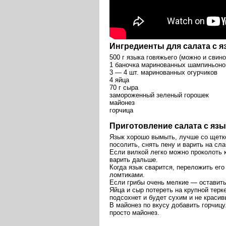
Ингредиенты для салата с 
500 г языка говяжьего (можно и свино
1 баночка маринованных шампиньоно
3 — 4 шт. маринованных огурчиков
4 яйца
70 г сыра
замороженный зеленый горошек
майонез
горчица
Приготовление салата с яз
Язык хорошо вымыть, лучше со щетко
посолить, снять пену и варить на сл
Если вилкой легко можно проколоть к
варить дальше.
Когда язык сварится, переложить его
ломтиками.
Если грибы очень мелкие — оставить
Яйца и сыр потереть на крупной терке
подсохнет и будет сухим и не красив
В майонез по вкусу добавить горчицу
просто майонез.