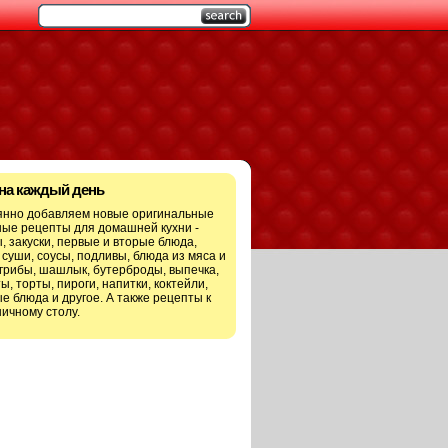
 на каждый день
янно добавляем новые оригинальные
ые рецепты для домашней кухни -
, закуски, первые и вторые блюда,
 суши, соусы, подливы, блюда из мяса и
грибы, шашлык, бутерброды, выпечка,
ы, торты, пироги, напитки, коктейли,
е блюда и другое. А также рецепты к
ичному столу.