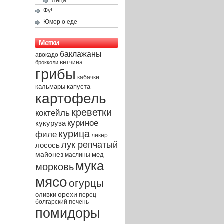
Яйца
Фу!
Юмор о еде
Метки
баклажаны
авокадо
брокколи
ветчина
грибы
кабачки
капуста
кальмары
картофель
креветки
коктейль
куриное
кукуруза
курица
филе
ликер
лук репчатый
лосось
майонез
мед
маслины
мука
морковь
мясо
огурцы
орехи
оливки
перец
печень
болгарский
помидоры