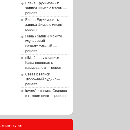
Елена Ерухимович
к
записи
Цимес с мясом —
рецепт
Елена Ерухимович
к
записи
Цимес с мясом —
рецепт
Нина
к записи
Мохито
клубничный
безалкогольный —
рецепт
nikitafadeev
к записи
Каша пшонная с
пармезаном — рецепт
Света
к записи
Творожный пудинг —
рецепт
luvers1
к записи
Свинина
в темном пиве — рецепт
 пиццы, супов...