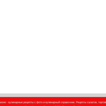
еню - кулинарные рецепты с фото и кулинарный справочник. Рецепты салатов, тортов,