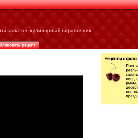
пты салатов, кулинарный справочник
бликовать рецепт
Рецепты с фото
Посто
реальн
салаты
пицца,
рыбы, 
десерт
постны
праздн