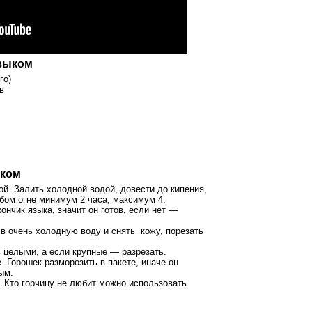
языком
го)
в
ыком
й. Залить холодной водой, довести до кипения,
абом огне минимум 2 часа, максимум 4.
ончик языка, значит он готов, если нет —
 в очень холодную воду и снять кожу, порезать
 целыми, а если крупные — разрезать.
. Горошек разморозить в пакете, иначе он
ым.
. Кто горчицу не любит можно использовать