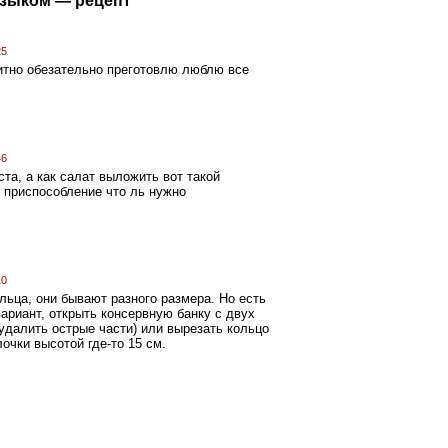
языком — рецепт”
25
итно обезательно преготовлю люблю все
46
та, а как салат выложить вот такой
о приспособление что ль нужно
10
льца, они бывают разного размера. Но есть
ариант, открыть консервную банку с двух
 удалить острые части) или вырезать кольцо
очки высотой где-то 15 см.