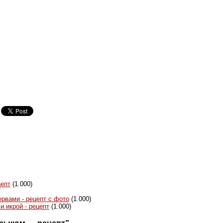
цепт
(1.000)
рвами - рецепт с фото
(1.000)
и икрой - рецепт
(1.000)