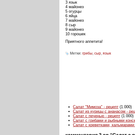
3 язык
4 майонез
5 огурцы
6 яйца
7 майонез
8 сыр
9 майонез
10 горошек
Приятного аппетита!
Метки:
грибы
,
сыр
,
язык
Салат "Мимоза" - рецепт
(1.000)
Салат из курицы с ананасом - ре
Салат с печенью - рецепт
(1.000)
Салат с грибами и рыбными консе
Салат с креветками, кальмарами 