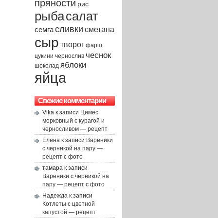
пряности
рис
рыба
салат
сливки
сметана
семга
сыр
творог
фарш
чеснок
чернослив
цукини
яблоки
шоколад
яйца
Свежие комментарии
Vika
к записи
Цимес
морковный с курагой и
черносливом — рецепт
Елена
к записи
Вареники
с черникой на пару —
рецепт с фото
тамара
к записи
Вареники с черникой на
пару — рецепт с фото
Надежда
к записи
Котлеты с цветной
капустой — рецепт