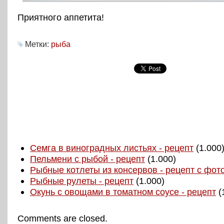
Приятного аппетита!
Метки:
рыба
Семга в виноградных листьях - рецепт
(1.000
Пельмени с рыбой - рецепт
(1.000)
Рыбные котлеты из консервов - рецепт с фот
Рыбные рулеты - рецепт
(1.000)
Окунь с овощами в томатном соусе - рецепт
(
Comments are closed.