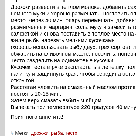
Дрожжи развести в теплом молоке, добавить сах
немного муки и хорошо размешать. Поставить оп
место. Через 40 мин опару перемешать, добавит
размягченный маргарин, соль, муку и замесить т
салфеткой и снова поставить в теплое место на 
Филе рыбы нарезать мелкими кусочками
(хорошо использовать рыбу двух, трех сортов), 
обжарить на сливочном масле, посолить, поперч
Тесто разделить на одинаковые кусочки.
Кусочек теста в руке распластать в лепешку, по
начинку и защипнуть края, чтобы середина оста
открытой.
Расстегаи уложить на смазанный маслом против
постоять 10-15 мин.
Затем верх смазать взбитым яйцом.
Выпекать при температуре 220 градусов 40 мину
Приятного аппетита!
Метки:
дрожжи
,
рыба
,
тесто