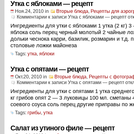
Утка с яблоками — рецепт
Ноя.24, 2010
in
Вторые блюда
,
Рецепты для аэрог
Комментарии
к записи Утка с яблоками — рецепт
от
Ингредиенты для утки с яблоками 1 утка (2 кг) 3
яблока соль перец черный молотый 2 чайные ло
дольки чеснока карри, базилик, розмарин и т.д. 
столовые ложки майонеза
Tags:
утка
,
яблоки
Утка с опятами — рецепт
Окт.20, 2010
in
Вторые блюда
,
Рецепты с фотогра
Комментарии
к записи Утка с опятами — рецепт
отк
Ингредиенты для утки с опятами 1 утка среднего
кг грибов опят 2 — 3 луковицы 100 мл. сметаны 
соевого соуса соль перец другие приправы по 
Tags:
грибы
,
утка
Салат из утиного филе — рецепт