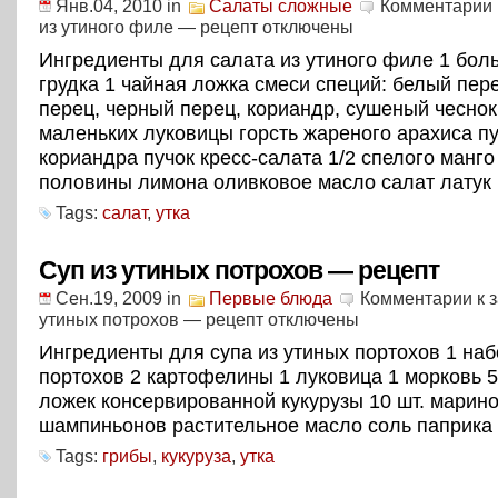
Янв.04, 2010
in
Салаты сложные
Комментарии
из утиного филе — рецепт
отключены
Ингредиенты для салата из утиного филе 1 бол
грудка 1 чайная ложка смеси специй: белый пер
перец, черный перец, кориандр, сушеный чеснок 
маленьких луковицы горсть жареного арахиса п
кориандра пучок кресс-салата 1/2 спелого манго
половины лимона оливковое масло салат латук
Tags:
салат
,
утка
Суп из утиных потрохов — рецепт
Сен.19, 2009
in
Первые блюда
Комментарии
к 
утиных потрохов — рецепт
отключены
Ингредиенты для супа из утиных портохов 1 наб
портохов 2 картофелины 1 луковица 1 морковь 
ложек консервированной кукурузы 10 шт. марин
шампиньонов растительное масло соль паприка
Tags:
грибы
,
кукуруза
,
утка