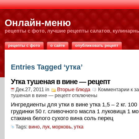
Онлайн-меню
рецепты с фото, лучшие рецепты салатов, кулинарн
рецепты с фото
о сайте
опубликовать рецепт
Entries Tagged ‘утка’
Утка тушеная в вине — рецепт
Дек.27, 2011
in
Вторые блюда
Комментарии
к з
тушеная в вине — рецепт
отключены
Ингредиенты для утки в вине утка 1,5 – 2 кг. 100 
грудинки 50 г. сливочного масла 1 луковица 1 мо
стакана белого сухого вина соль перец
Tags:
вино
,
лук
,
морковь
,
утка