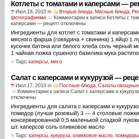
Котлеты с томатами и каперсами — ре
Июл.19, 2010
in
Вторые блюда
,
Мясные блюда
,
Ре
фотографиями
Комментарии
к записи Котлеты с то
каперсами — рецепт
отключены
Ингредиенты для котлет с томатами и каперсами
мясного фарша (говядина + свинина) 1 яйцо 1 л
кусочек батона или белого хлеба соль черный 
1 чайная ложка сушеного базилика мука растит
Tags:
каперсы
,
мясо
Салат с каперсами и кукурузой — реце
Июл.17, 2010
in
Постные блюда
,
Салаты овощные
Комментарии
к записи Салат с каперсами и кукуруз
отключены
Ингредиенты для салата с каперсами и кукурузо
помидор (лучше розовый) 3 — 4 столовые ложки
консервированной 0,5 маленькой сладкой луков
шт. каперсов соль оливковое масло
Tags:
каперсы
,
кукуруза
,
оливковое масло
,
помидоры