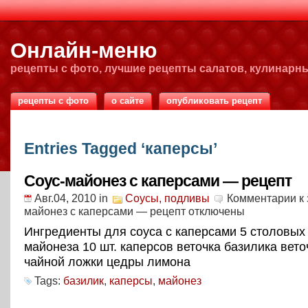
Онлайн-меню
рецепты с фото, лучшие рецепты салатов, кулинарн
рецепты с фото
о сайте
опубликовать рецепт
Entries Tagged ‘каперсы’
Соус-майонез с каперсами — рецепт
Авг.04, 2010
in
Соусы, подливы
Комментарии
к 
майонез с каперсами — рецепт
отключены
Ингредиенты для соуса с каперсами 5 столовых
майонеза 10 шт. каперсов веточка базилика вето
чайной ложки цедры лимона
Tags:
базилик
,
каперсы
,
майонез