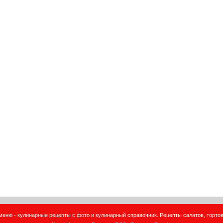
еню - кулинарные рецепты с фото и кулинарный справочник. Рецепты салатов, тортов,