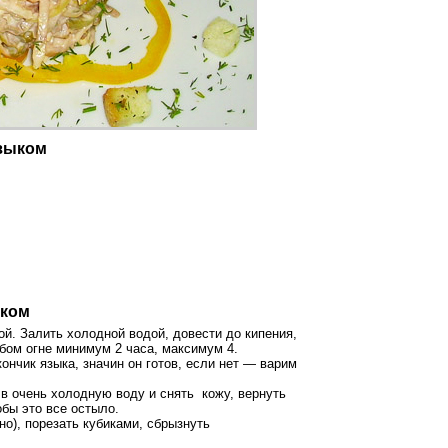
языком
ыком
й. Залить холодной водой, довести до кипения,
абом огне минимум 2 часа, максимум 4.
ончик языка, значин он готов, если нет — варим
 в очень холодную воду и снять кожу, вернуть
обы это все остыло.
но), порезать кубиками, сбрызнуть