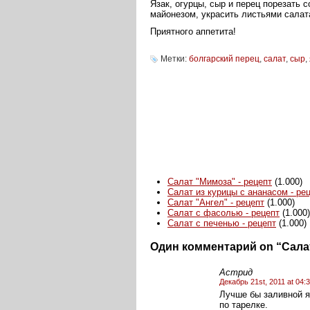
Язак, огурцы, сыр и перец порезать 
майонезом, украсить листьями салата
Приятного аппетита!
Метки:
болгарский перец
,
салат
,
сыр
,
Салат "Мимоза" - рецепт
(1.000)
Салат из курицы с ананасом - ре
Салат "Ангел" - рецепт
(1.000)
Салат с фасолью - рецепт
(1.000)
Салат с печенью - рецепт
(1.000)
Один комментарий on “Сала
Астрид
Декабрь 21st, 2011 at 04:
Лучше бы заливной я
по тарелке.