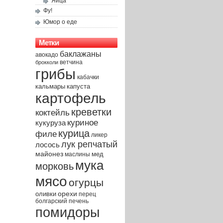
Яйца
Фу!
Юмор о еде
Метки
баклажаны
авокадо
брокколи
ветчина
грибы
кабачки
капуста
кальмары
картофель
креветки
коктейль
куриное
кукуруза
курица
филе
ликер
лук репчатый
лосось
майонез
мед
маслины
мука
морковь
мясо
огурцы
орехи
оливки
перец
печень
болгарский
помидоры