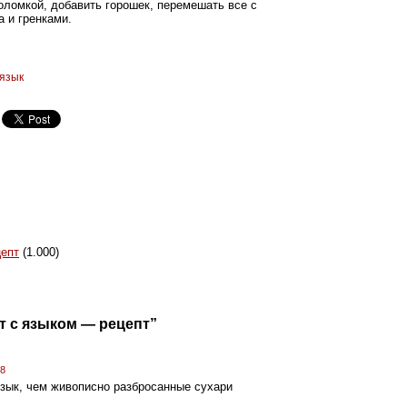
соломкой, добавить горошек, перемешать все с
 и гренками.
язык
цепт
(1.000)
т с языком — рецепт”
38
зык, чем живописно разбросанные сухари