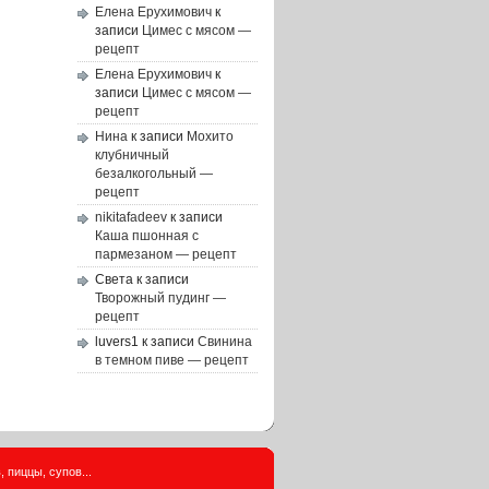
Елена Ерухимович
к
записи
Цимес с мясом —
рецепт
Елена Ерухимович
к
записи
Цимес с мясом —
рецепт
Нина
к записи
Мохито
клубничный
безалкогольный —
рецепт
nikitafadeev
к записи
Каша пшонная с
пармезаном — рецепт
Света
к записи
Творожный пудинг —
рецепт
luvers1
к записи
Свинина
в темном пиве — рецепт
 пиццы, супов...