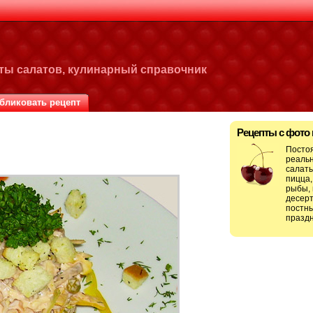
пты салатов, кулинарный справочник
бликовать рецепт
Рецепты с фото
Посто
реальн
салаты
пицца,
рыбы, 
десерт
постны
праздн