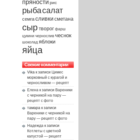
пряности
рис
рыба
салат
сливки
сметана
семга
сыр
творог
фарш
чеснок
чернослив
цукини
яблоки
шоколад
яйца
Свежие комментарии
Vika
к записи
Цимес
морковный с курагой и
черносливом — рецепт
Елена
к записи
Вареники
с черникой на пару —
рецепт с фото
тамара
к записи
Вареники с черникой на
пару — рецепт с фото
Надежда
к записи
Котлеты с цветной
капустой — рецепт