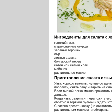
Ингредиенты для салата с 
говяжий язык
маринованные огурцы
зелёный горошек
сыр
листья салата
болгарский перец
батон или белый хлеб
майонез
растительное масло
Приготовление салата с яз
Язык хорошо вымыть, лучше со щетко
посолить, снять пену и варить на сл
Если вилкой легко можно проколоть к
дальше.
Когда язык сварится, переложить его
обратно в горячий бульон и ждать чт
С батона срезать корку (не обязатель
растительным маслом и обжарить.