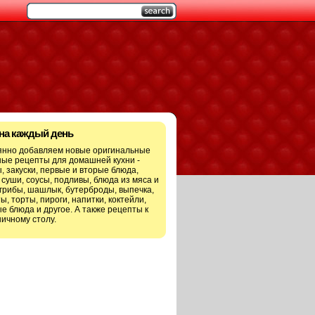
 на каждый день
янно добавляем новые оригинальные
ые рецепты для домашней кухни -
, закуски, первые и вторые блюда,
 суши, соусы, подливы, блюда из мяса и
грибы, шашлык, бутерброды, выпечка,
ы, торты, пироги, напитки, коктейли,
е блюда и другое. А также рецепты к
ичному столу.