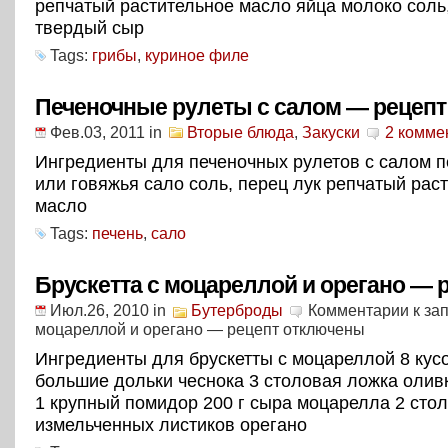
репчатый растительное масло яйца молоко соль
твердый сыр
Tags:
грибы
,
куриное филе
Печеночные рулеты с салом — рецепт
Фев.03, 2011
in
Вторые блюда
,
Закуски
2 комме
Ингредиенты для печеночных рулетов с салом п
или говяжья сало соль, перец лук репчатый рас
масло
Tags:
печень
,
сало
Брускетта с моцареллой и орегано — 
Июл.26, 2010
in
Бутерброды
Комментарии
к зап
моцареллой и орегано — рецепт
отключены
Ингредиенты для брускетты с моцареллой 8 кусо
большие дольки чеснока 3 столовая ложка олив
1 крупный помидор 200 г сыра моцарелла 2 сто
измельченных листиков орегано