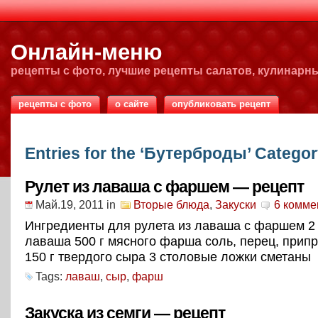
Онлайн-меню
рецепты с фото, лучшие рецепты салатов, кулинарн
рецепты с фото
о сайте
опубликовать рецепт
Entries for the ‘Бутерброды’ Catego
Рулет из лаваша с фаршем — рецепт
Май.19, 2011
in
Вторые блюда
,
Закуски
6 комме
Ингредиенты для рулета из лаваша с фаршем 2
лаваша 500 г мясного фарша соль, перец, прип
150 г твердого сыра 3 столовые ложки сметаны
Tags:
лаваш
,
сыр
,
фарш
Закуска из семги — рецепт