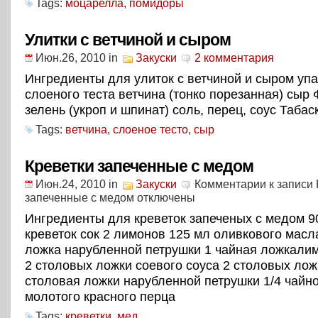
Tags:
моцарелла
,
помидоры
Улитки с ветчиной и сыром
Июн.26, 2010
in
Закуски
2 комментария
Ингредиенты для улиток с ветчиной и сыром уп
слоеного теста ветчина (тонко порезанная) сы
зелень (укроп и шпинат) соль, перец, соус Табас
Tags:
ветчина
,
слоеное тесто
,
сыр
Креветки запеченные с медом
Июн.24, 2010
in
Закуски
Комментарии
к записи 
запеченные с медом
отключены
Ингредиенты для креветок запеченых с медом 9
креветок сок 2 лимонов 125 мл оливкового масл
ложка нарубленной петрушки 1 чайная ложкали
2 столовых ложки соевого соуса 2 столовых лож
столовая ложки нарубленной петрушки 1/4 чайн
молотого красного перца
Tags:
креветки
,
мед