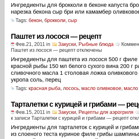
Ингредиенты для брокколи в беконе капуста бро
нарезка бекона сыр бри или камамбер оливково
Tags:
бекон
,
брокколи
,
сыр
Паштет из лосося — рецепт
Фев.21, 2011
in
Закуски
,
Рыбные блюда
Коммен
Паштет из лосося — рецепт
отключены
Ингредиенты для паштета из лосося 500 г филе
красной рыбы 150 мл белого сухого вина 200 г 
сливочного масла 1 столовая ложка оливкового
укропа соль, перец
Tags:
красная рыба
,
лосось
,
масло оливковое
,
масло
Тарталетки с курицей и грибами — рец
Фев.15, 2011
in
Закуски
,
Рецепты для аэрогриля
к записи Тарталетки с курицей и грибами — рецепт
отк
Ингредиенты для тарталеток с курицей и грибам
из слоеного теста куриное филе грибы шампинь