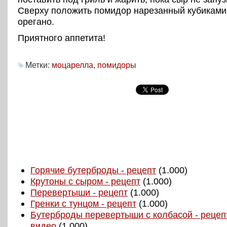
Сверху положить помидор нарезанный кубиками
орегано.
Приятного аппетита!
Метки:
моцарелла
,
помидоры
Горячие бутерброды - рецепт
(1.000)
Крутоны с сыром - рецепт
(1.000)
Перевертыши - рецепт
(1.000)
Гренки с тунцом - рецепт
(1.000)
Бутерброды перевертыши с колбасой - рецепт
видео
(1.000)