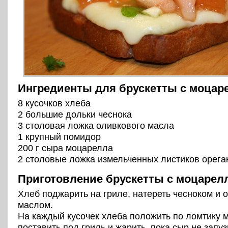
Ингредиенты для брускетты с моцар
8 кусочков хлеба
2 большие дольки чеснока
3 столовая ложка оливкового масла
1 крупный помидор
200 г сыра моцарелла
2 столовые ложка измельченных листиков орега
Приготовление брускетты с моцарел
Хлеб поджарить на гриле, натереть чесноком и
маслом.
На каждый кусочек хлеба положить по ломтику 
поставить под гриль и жарить, пока сыр не запу