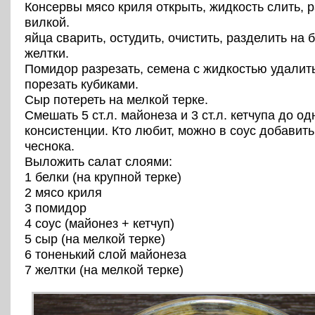
Консервы мясо криля открыть, жидкость слить, 
вилкой.
яйца сварить, остудить, очистить, разделить на 
желтки.
Помидор разрезать, семена с жидкостью удалить
порезать кубиками.
Сыр потереть на мелкой терке.
Смешать 5 ст.л. майонеза и 3 ст.л. кетчупа до о
консистенции. Кто любит, можно в соус добавить
чеснока.
Выложить салат слоями:
1 белки (на крупной терке)
2 мясо криля
3 помидор
4 соус (майонез + кетчуп)
5 сыр (на мелкой терке)
6 тоненький слой майонеза
7 желтки (на мелкой терке)