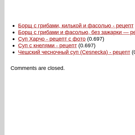
Борщ с грибами, килькой и фасолью - рецепт
Борщ с грибами и фасолью, без зажарки — р
Суп Харчо - рецепт с фото
(0.697)
Суп с кнелями - рецепт
(0.697)
Чешский чесночный суп (Cesnecka) - рецепт
(
Comments are closed.