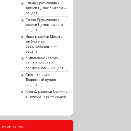
Елена Ерухимович
к
записи
Цимес с мясом —
рецепт
Елена Ерухимович
к
записи
Цимес с мясом —
рецепт
Нина
к записи
Мохито
клубничный
безалкогольный —
рецепт
nikitafadeev
к записи
Каша пшонная с
пармезаном — рецепт
Света
к записи
Творожный пудинг —
рецепт
luvers1
к записи
Свинина
в темном пиве — рецепт
 пиццы, супов...