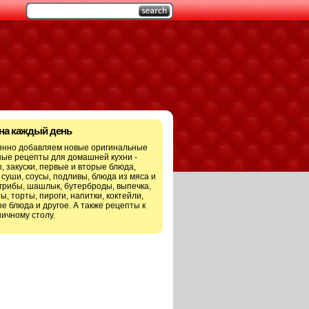
 на каждый день
янно добавляем новые оригинальные
ые рецепты для домашней кухни -
, закуски, первые и вторые блюда,
 суши, соусы, подливы, блюда из мяса и
грибы, шашлык, бутерброды, выпечка,
ы, торты, пироги, напитки, коктейли,
е блюда и другое. А также рецепты к
ичному столу.