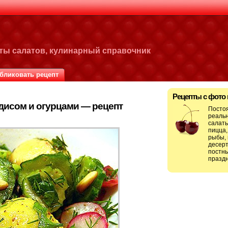
пты салатов, кулинарный справочник
бликовать рецепт
Рецепты с фото
дисом и огурцами — рецепт
Посто
реальн
салаты
пицца,
рыбы, 
десерт
постны
праздн