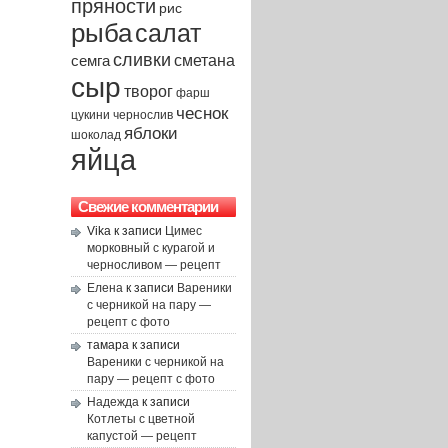
пряности
рис
рыба
салат
сливки
сметана
семга
сыр
творог
фарш
чеснок
чернослив
цукини
яблоки
шоколад
яйца
Свежие комментарии
Vika
к записи
Цимес
морковный с курагой и
черносливом — рецепт
Елена
к записи
Вареники
с черникой на пару —
рецепт с фото
тамара
к записи
Вареники с черникой на
пару — рецепт с фото
Надежда
к записи
Котлеты с цветной
капустой — рецепт