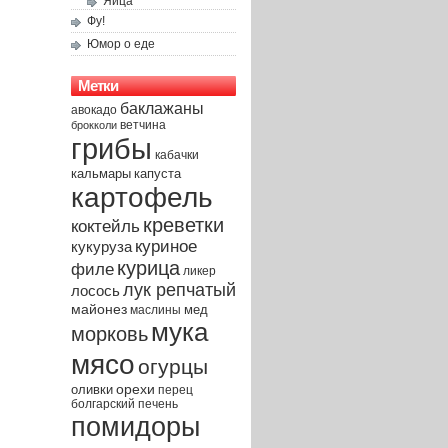
Яйца
Фу!
Юмор о еде
Метки
баклажаны
авокадо
брокколи
ветчина
грибы
кабачки
капуста
кальмары
картофель
креветки
коктейль
куриное
кукуруза
курица
филе
ликер
лук репчатый
лосось
майонез
мед
маслины
мука
морковь
мясо
огурцы
орехи
оливки
перец
печень
болгарский
помидоры