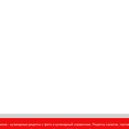
еню - кулинарные рецепты с фото и кулинарный справочник. Рецепты салатов, тортов,