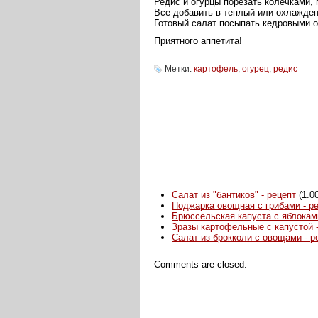
Редис и огурцы порезать колечками, 
Все добавить в теплый или охлажде
Готовый салат посыпать кедровыми 
Приятного аппетита!
Метки:
картофель
,
огурец
,
редис
Салат из "бантиков" - рецепт
(1.0
Поджарка овощная с грибами - р
Брюссельская капуста с яблокам
Зразы картофельные с капустой -
Салат из брокколи с овощами - р
Comments are closed.