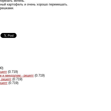
порезать зелень.
нный картофель и очень хорошо перемешать.
орешками.
00)
ецепт
(0.719)
и и миндалем - рецепт
(0.719)
 рецепт
(0.719)
ецепт
(0.719)