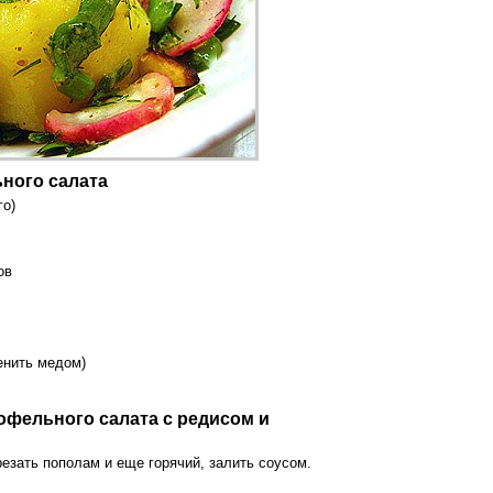
ного салата
го)
ов
менить медом)
офельного салата с редисом и
езать пополам и еще горячий, залить соусом.