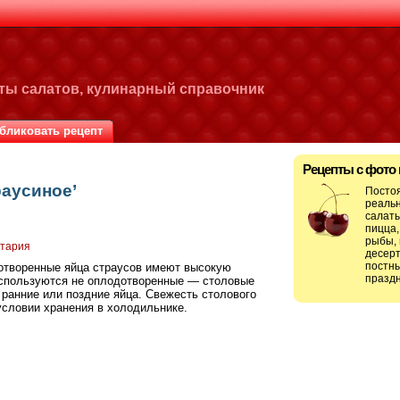
пты салатов, кулинарный справочник
бликовать рецепт
Рецепты с фото
раусиное’
Посто
реальн
салаты
пицца,
рыбы, 
нтария
десерт
постны
отворенные яйца страусов имеют высокую
праздн
используются не оплодотворенные — столовые
 ранние или поздние яйца. Свежесть столового
условии хранения в холодильнике.