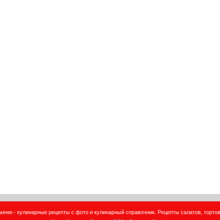
еню - кулинарные рецепты с фото и кулинарный справочник. Рецепты салатов, тортов,