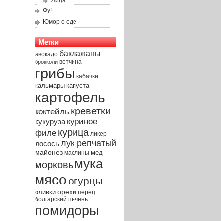
Яйца
Фу!
Юмор о еде
Метки
баклажаны
авокадо
брокколи
ветчина
грибы
кабачки
капуста
кальмары
картофель
креветки
коктейль
куриное
кукуруза
курица
филе
ликер
лук репчатый
лосось
майонез
мед
маслины
мука
морковь
мясо
огурцы
орехи
оливки
перец
печень
болгарский
помидоры