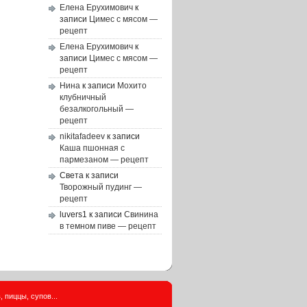
Елена Ерухимович
к
записи
Цимес с мясом —
рецепт
Елена Ерухимович
к
записи
Цимес с мясом —
рецепт
Нина
к записи
Мохито
клубничный
безалкогольный —
рецепт
nikitafadeev
к записи
Каша пшонная с
пармезаном — рецепт
Света
к записи
Творожный пудинг —
рецепт
luvers1
к записи
Свинина
в темном пиве — рецепт
 пиццы, супов...