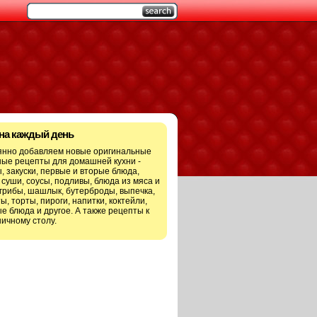
 на каждый день
янно добавляем новые оригинальные
ые рецепты для домашней кухни -
, закуски, первые и вторые блюда,
 суши, соусы, подливы, блюда из мяса и
грибы, шашлык, бутерброды, выпечка,
ы, торты, пироги, напитки, коктейли,
е блюда и другое. А также рецепты к
ичному столу.