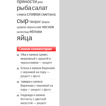
пряности
рис
рыба
салат
сливки
сметана
семга
сыр
творог
фарш
чеснок
чернослив
цукини
яблоки
шоколад
яйца
Свежие комментарии
Vika
к записи
Цимес
морковный с курагой и
черносливом — рецепт
Елена
к записи
Вареники
с черникой на пару —
рецепт с фото
тамара
к записи
Вареники с черникой на
пару — рецепт с фото
Надежда
к записи
Котлеты с цветной
капустой — рецепт