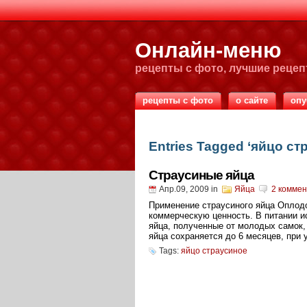
Онлайн-меню
рецепты с фото, лучшие реце
рецепты с фото
о сайте
опу
Entries Tagged ‘яйцо ст
Страусиные яйца
Апр.09, 2009
in
Яйца
2 комме
Применение страусиного яйца Оплод
коммерческую ценность. В питании 
яйца, полученные от молодых самок,
яйца сохраняется до 6 месяцев, при 
Tags:
яйцо страусиное