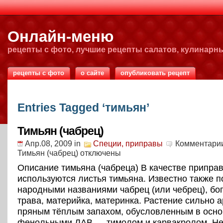
Онлайн-меню
рецепты с фото, лучшие рецепты салатов, кулинарн
рецепты с фото
о сайте
опубликовать рецепт
Entries Tagged ‘тимьян’
Тимьян (чабрец)
Апр.08, 2009
in
Специи, приправы
Комментари
Тимьян (чабрец)
отключены
Описание тимьяна (чабреца) В качестве припра
используются листья тимьяна. Известно также п
народными названиями чабрец (или чебрец), бо
трава, материйка, материнка. Растение сильно а
пряным тёплым запахом, обусловленным в осн
фенольными ЛАВ — тимолом и карвакролом. Не