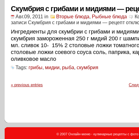
Скумбрия с грибами и мидиями — рец
Авг.09, 2011
in
Вторые блюда
,
Рыбные блюда
К
записи Скумбрия с грибами и мидиями — рецепт
откл
Ингредиенты для скумбрии с грибами и мидиями
скумбрия замороженная 250 г мидий 200 г шамп
мл. сливок 10- 15% 2 столовые ложки томатного
столовые ложки соевого соуса соль, паприка, к
оливковое масло
Tags:
грибы
,
мидии
,
рыба
,
скумбрия
« previous entries
След
© 2007 Онлайн-меню - кулинарные рецепты с фото и