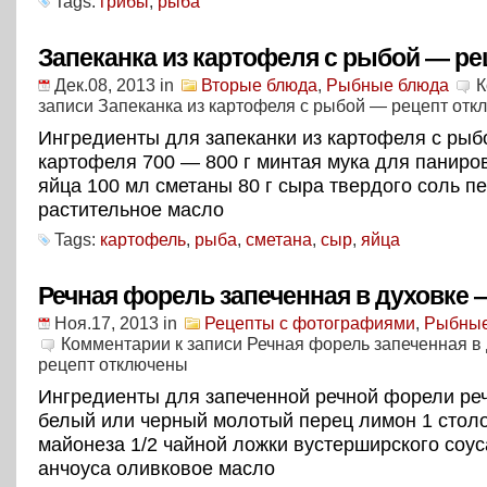
Tags:
грибы
,
рыба
Запеканка из картофеля с рыбой — ре
Дек.08, 2013
in
Вторые блюда
,
Рыбные блюда
К
записи Запеканка из картофеля с рыбой — рецепт
отк
Ингредиенты для запеканки из картофеля с рыб
картофеля 700 — 800 г минтая мука для паниро
яйца 100 мл сметаны 80 г сыра твердого соль п
растительное масло
Tags:
картофель
,
рыба
,
сметана
,
сыр
,
яйца
Речная форель запеченная в духовке 
Ноя.17, 2013
in
Рецепты с фотографиями
,
Рыбные
Комментарии
к записи Речная форель запеченная в
рецепт
отключены
Ингредиенты для запеченной речной форели ре
белый или черный молотый перец лимон 1 стол
майонеза 1/2 чайной ложки вустерширского соус
анчоуса оливковое масло