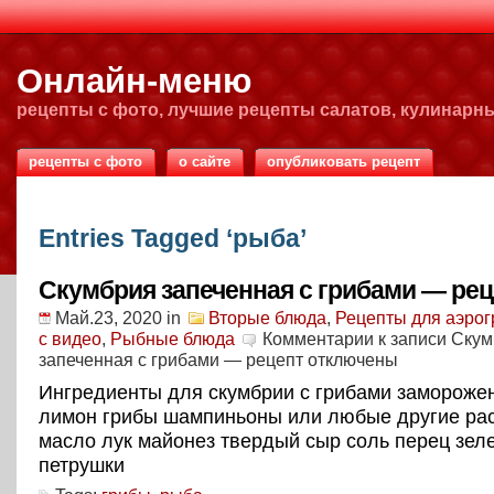
Онлайн-меню
рецепты с фото, лучшие рецепты салатов, кулинарн
рецепты с фото
о сайте
опубликовать рецепт
Entries Tagged ‘рыба’
Скумбрия запеченная с грибами — рец
Май.23, 2020
in
Вторые блюда
,
Рецепты для аэрог
с видео
,
Рыбные блюда
Комментарии
к записи Ску
запеченная с грибами — рецепт
отключены
Ингредиенты для скумбрии с грибами замороже
лимон грибы шампиньоны или любые другие ра
масло лук майонез твердый сыр соль перец зеле
петрушки