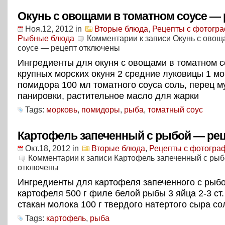
Окунь с овощами в томатном соусе — 
Ноя.12, 2012
in
Вторые блюда
,
Рецепты с фотогр
Рыбные блюда
Комментарии
к записи Окунь с овощ
соусе — рецепт
отключены
Ингредиенты для окуня с овощами в томатном с
крупных морских окуня 2 средние луковицы 1 мо
помидора 100 мл томатного соуса соль, перец м
панировки, растительное масло для жарки
Tags:
морковь
,
помидоры
,
рыба
,
томатный соус
Картофель запеченный с рыбой — ре
Окт.18, 2012
in
Вторые блюда
,
Рецепты с фотогра
Комментарии
к записи Картофель запеченный с ры
отключены
Ингредиенты для картофеля запеченного с рыбо
картофеля 500 г филе белой рыбы 3 яйца 2-3 ст.
стакан молока 100 г твердого натертого сыра со
Tags:
картофель
,
рыба