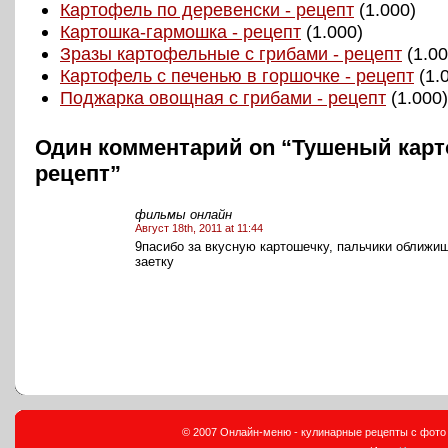
Картофель по деревенски - рецепт
(1.000)
Картошка-гармошка - рецепт
(1.000)
Зразы картофельные с грибами - рецепт
(1.00
Картофель с печенью в горшочке - рецепт
(1.
Поджарка овощная с грибами - рецепт
(1.000)
Один комментарий on “Тушеный кар
рецепт”
фильмы онлайн
Август 18th, 2011 at 11:44
9пасибо за вкусную картошечку, пальчики оближи
заетку
© 2007 Онлайн-меню - кулинарные рецепты с фото и