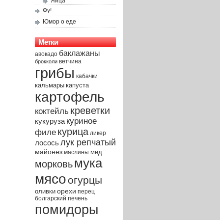
Яйца
Фу!
Юмор о еде
Метки
баклажаны
авокадо
брокколи
ветчина
грибы
кабачки
капуста
кальмары
картофель
креветки
коктейль
куриное
кукуруза
курица
филе
ликер
лук репчатый
лосось
майонез
мед
маслины
мука
морковь
мясо
огурцы
орехи
оливки
перец
печень
болгарский
помидоры