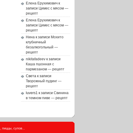
Елена Ерухимович
к
записи
Цимес с мясом —
рецепт
Елена Ерухимович
к
записи
Цимес с мясом —
рецепт
Нина
к записи
Мохито
клубничный
безалкогольный —
рецепт
nikitafadeev
к записи
Каша пшонная с
пармезаном — рецепт
Света
к записи
Творожный пудинг —
рецепт
luvers1
к записи
Свинина
в темном пиве — рецепт
 пиццы, супов...