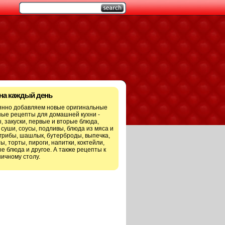
 на каждый день
янно добавляем новые оригинальные
ые рецепты для домашней кухни -
, закуски, первые и вторые блюда,
 суши, соусы, подливы, блюда из мяса и
грибы, шашлык, бутерброды, выпечка,
ы, торты, пироги, напитки, коктейли,
е блюда и другое. А также рецепты к
ичному столу.