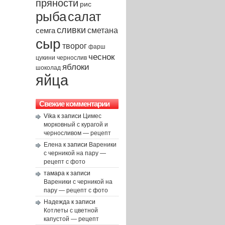
пряности
рис
рыба
салат
сливки
сметана
семга
сыр
творог
фарш
чеснок
чернослив
цукини
яблоки
шоколад
яйца
Свежие комментарии
Vika
к записи
Цимес
морковный с курагой и
черносливом — рецепт
Елена
к записи
Вареники
с черникой на пару —
рецепт с фото
тамара
к записи
Вареники с черникой на
пару — рецепт с фото
Надежда
к записи
Котлеты с цветной
капустой — рецепт