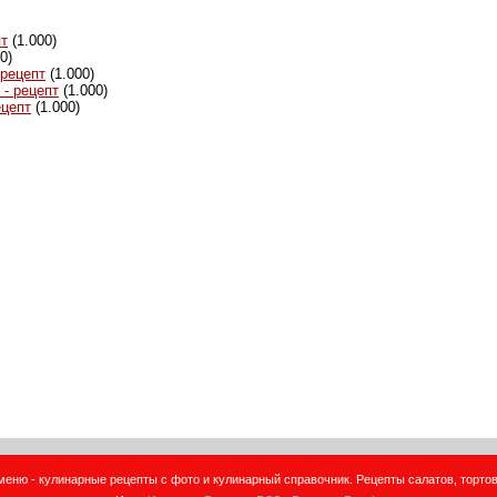
пт
(1.000)
0)
 рецепт
(1.000)
- рецепт
(1.000)
ецепт
(1.000)
еню - кулинарные рецепты с фото и кулинарный справочник. Рецепты салатов, тортов,