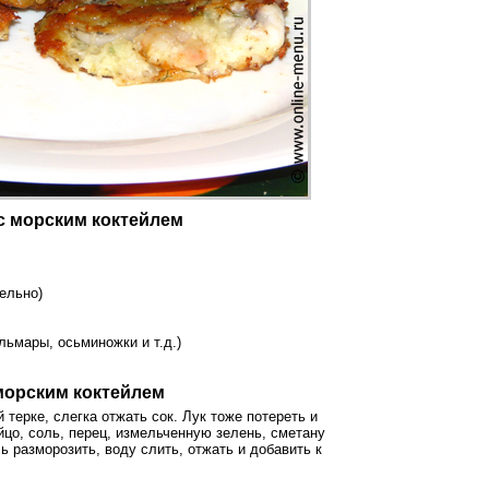
с морским коктейлем
ельно)
альмары, осьминожки и т.д.)
морским коктейлем
терке, слегка отжать сок. Лук тоже потереть и
йцо, соль, перец, измельченную зелень, сметану
ь разморозить, воду слить, отжать и добавить к