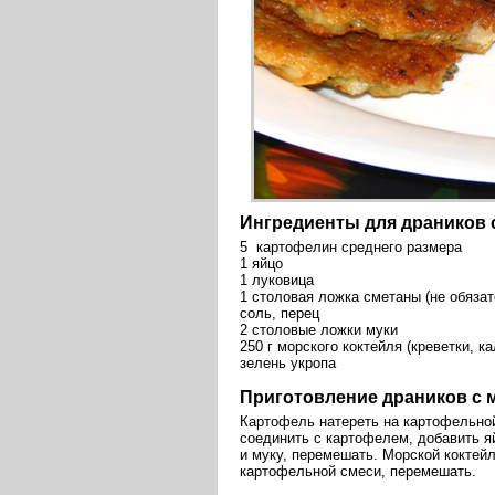
Ингредиенты для драников 
5 картофелин среднего размера
1 яйцо
1 луковица
1 столовая ложка сметаны (не обязат
соль, перец
2 столовые ложки муки
250 г морского коктейля (креветки, к
зелень укропа
Приготовление драников с 
Картофель натереть на картофельной 
соединить с картофелем, добавить я
и муку, перемешать. Морской коктейл
картофельной смеси, перемешать.