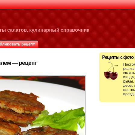
пты салатов, кулинарный справочник
бликовать рецепт
Рецепты с фото
йлем — рецепт
Посто
реальн
салаты
пицца,
рыбы, 
десерт
постны
праздн