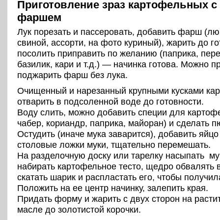
Приготовление зраз картофельных 
фаршем
Лук порезать и пассеровать, добавить фарш (лю
свиной, ассорти, на фото куриный), жарить до го
посолить приправить по желанию (паприка, пер
базилик, кари и т.д.) — начинка готова. Можно п
поджарить фарш без лука.
Очищенный и нарезанный крупными кусками ка
отварить в подсоленной воде до готовности.
Воду слить, можно добавить специи для картофе
чабер, кориандр, паприка, майоран) и сделать п
Остудить (иначе мука заварится), добавить яйцо
столовые ложки муки, тщательно перемешать.
На разделочную доску или тарелку насыпать му
набирать картофельное тесто, щедро обвалять в
скатать шарик и распластать его, чтобы получи
Положить на ее центр начинку, залепить края.
Придать форму и жарить с двух сторон на расти
масле до золотистой корочки.