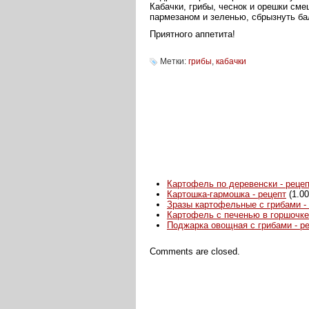
Кабачки, грибы, чеснок и орешки сме
пармезаном и зеленью, сбрызнуть б
Приятного аппетита!
Метки:
грибы
,
кабачки
Картофель по деревенски - реце
Картошка-гармошка - рецепт
(1.00
Зразы картофельные с грибами -
Картофель с печенью в горшочке 
Поджарка овощная с грибами - р
Comments are closed.