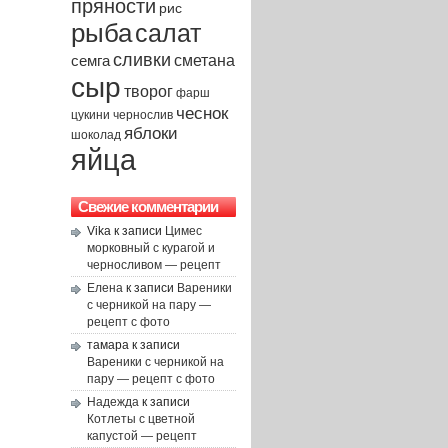
пряности
рис
рыба
салат
сливки
сметана
семга
сыр
творог
фарш
чеснок
чернослив
цукини
яблоки
шоколад
яйца
Свежие комментарии
Vika
к записи
Цимес
морковный с курагой и
черносливом — рецепт
Елена
к записи
Вареники
с черникой на пару —
рецепт с фото
тамара
к записи
Вареники с черникой на
пару — рецепт с фото
Надежда
к записи
Котлеты с цветной
капустой — рецепт