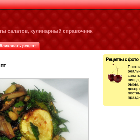
пты салатов, кулинарный справочник
бликовать рецепт
Рецепты с фото
пт
Посто
реальн
салаты
пицца,
рыбы, 
десерт
постны
праздн