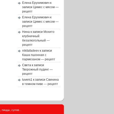
Елена Ерухимович
к
записи
Цимес с мясом —
рецепт
Елена Ерухимович
к
записи
Цимес с мясом —
рецепт
Нина
к записи
Мохито
клубничный
безалкогольный —
рецепт
nikitafadeev
к записи
Каша пшонная с
пармезаном — рецепт
Света
к записи
Творожный пудинг —
рецепт
luvers1
к записи
Свинина
в темном пиве — рецепт
 пиццы, супов...