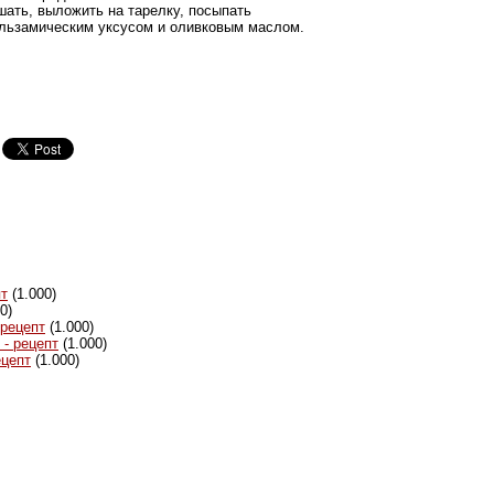
шать, выложить на тарелку, посыпать
альзамическим уксусом и оливковым маслом.
пт
(1.000)
0)
 рецепт
(1.000)
- рецепт
(1.000)
ецепт
(1.000)