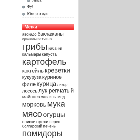
Яйца
Фу!
Юмор о еде
Метки
баклажаны
авокадо
брокколи
ветчина
грибы
кабачки
капуста
кальмары
картофель
креветки
коктейль
куриное
кукуруза
курица
филе
ликер
лук репчатый
лосось
майонез
мед
маслины
мука
морковь
мясо
огурцы
орехи
оливки
перец
печень
болгарский
помидоры