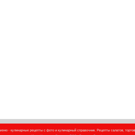
еню - кулинарные рецепты с фото и кулинарный справочник. Рецепты салатов, тортов,