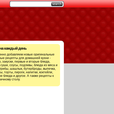
 на каждый день
янно добавляем новые оригинальные
ые рецепты для домашней кухни -
, закуски, первые и вторые блюда,
 суши, соусы, подливы, блюда из мяса и
грибы, шашлык, бутерброды, выпечка,
ы, торты, пироги, напитки, коктейли,
е блюда и другое. А также рецепты к
ичному столу.