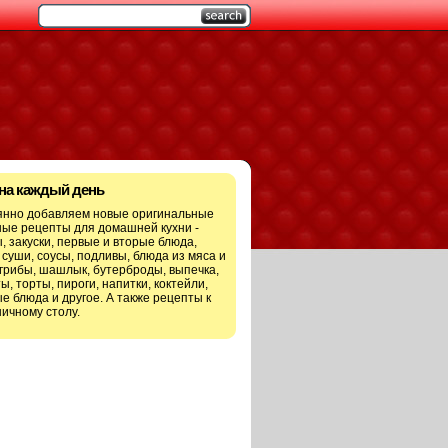
 на каждый день
янно добавляем новые оригинальные
ые рецепты для домашней кухни -
, закуски, первые и вторые блюда,
 суши, соусы, подливы, блюда из мяса и
грибы, шашлык, бутерброды, выпечка,
ы, торты, пироги, напитки, коктейли,
е блюда и другое. А также рецепты к
ичному столу.