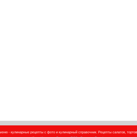
еню - кулинарные рецепты с фото и кулинарный справочник. Рецепты салатов, тортов,