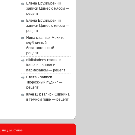
Елена Ерухимович
к
записи
Цимес с мясом —
рецепт
Елена Ерухимович
к
записи
Цимес с мясом —
рецепт
Нина
к записи
Мохито
клубничный
безалкогольный —
рецепт
nikitafadeev
к записи
Каша пшонная с
пармезаном — рецепт
Света
к записи
Творожный пудинг —
рецепт
luvers1
к записи
Свинина
в темном пиве — рецепт
 пиццы, супов...