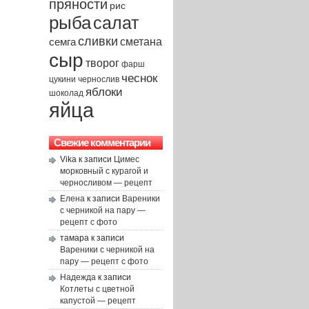
пряности
рис
рыба
салат
сливки
сметана
семга
сыр
творог
фарш
чеснок
чернослив
цукини
яблоки
шоколад
яйца
Свежие комментарии
Vika
к записи
Цимес
морковный с курагой и
черносливом — рецепт
Елена
к записи
Вареники
с черникой на пару —
рецепт с фото
тамара
к записи
Вареники с черникой на
пару — рецепт с фото
Надежда
к записи
Котлеты с цветной
капустой — рецепт