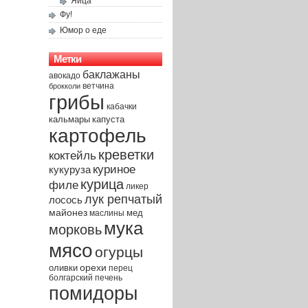
Яйца
Фу!
Юмор о еде
Метки
баклажаны
авокадо
брокколи
ветчина
грибы
кабачки
капуста
кальмары
картофель
креветки
коктейль
куриное
кукуруза
курица
филе
ликер
лук репчатый
лосось
майонез
мед
маслины
мука
морковь
мясо
огурцы
орехи
оливки
перец
печень
болгарский
помидоры