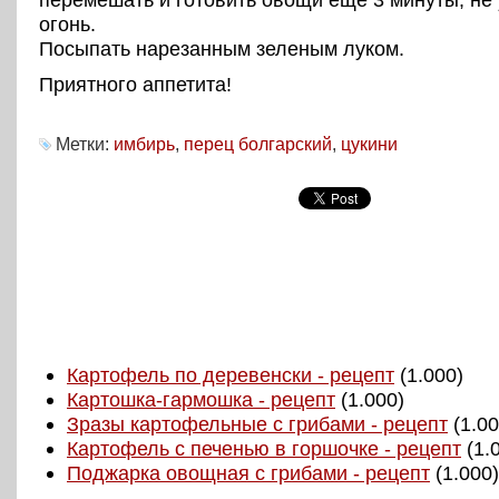
огонь.
Посыпать нарезанным зеленым луком.
Приятного аппетита!
Метки:
имбирь
,
перец болгарский
,
цукини
Картофель по деревенски - рецепт
(1.000)
Картошка-гармошка - рецепт
(1.000)
Зразы картофельные с грибами - рецепт
(1.00
Картофель с печенью в горшочке - рецепт
(1.
Поджарка овощная с грибами - рецепт
(1.000)