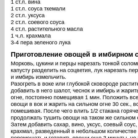
1 ст.л. вина
1 ст.л. соуса ткемали
2 ст.л. уксуса
2 ст.л. соевого соуса
4 ст.л. растительного масла
1 ч.л. крахмала
3-4 пера зеленого лука
Приготовление овощей в имбирном с
Морковь, цукини и перцы нарезать тонкой солом
капусту разделить на соцветия, лук нарезать пе
и имбирь измельчить.
Разогреть в воке или глубокой сковороде расти
добавить в него шалот, чеснок и имбирь и жарит
огне, постоянно помещивая 1 мин. Положить вс
овощи в вок и жарить на сильном огне 30 сек., в
помешивая. После чего влить 1/2 стакана горяч
продолжать тушить овощи на таком же сильном о
Затем добавить сахар, вино, уксус, соевый соус,
крахмал, разведенный в небольшом количестве
перемешать и готовить овощи еще 3 минуты, не