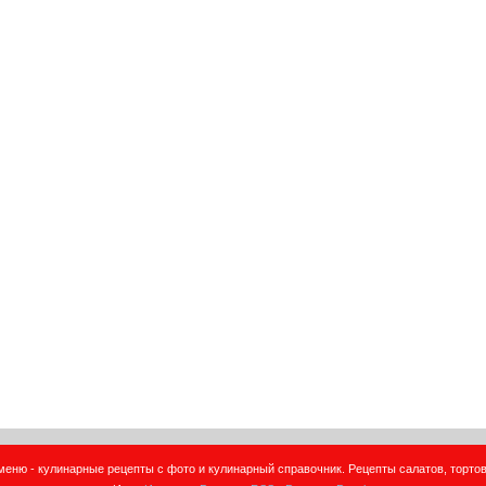
еню - кулинарные рецепты с фото и кулинарный справочник. Рецепты салатов, тортов,