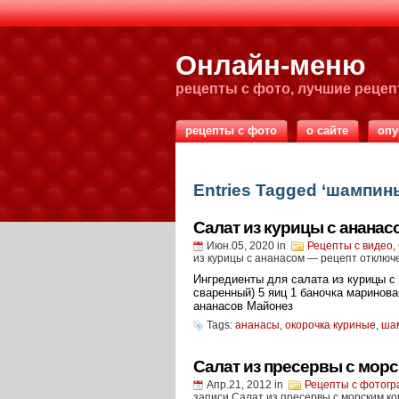
Онлайн-меню
рецепты с фото, лучшие реце
рецепты с фото
о сайте
опу
Entries Tagged ‘шампи
Салат из курицы с ананас
Июн.05, 2020
in
Рецепты с видео
,
из курицы с ананасом — рецепт
отключ
Ингредиенты для салата из курицы с
сваренный) 5 яиц 1 баночка маринов
ананасов Майонез
Tags:
ананасы
,
окорочка куриные
,
ша
Салат из пресервы с мор
Апр.21, 2012
in
Рецепты с фотог
записи Салат из пресервы с морским к