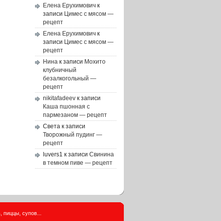
Елена Ерухимович
к
записи
Цимес с мясом —
рецепт
Елена Ерухимович
к
записи
Цимес с мясом —
рецепт
Нина
к записи
Мохито
клубничный
безалкогольный —
рецепт
nikitafadeev
к записи
Каша пшонная с
пармезаном — рецепт
Света
к записи
Творожный пудинг —
рецепт
luvers1
к записи
Свинина
в темном пиве — рецепт
 пиццы, супов...