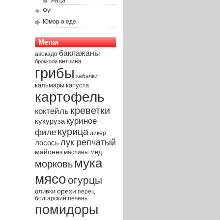
Яйца
Фу!
Юмор о еде
Метки
баклажаны
авокадо
брокколи
ветчина
грибы
кабачки
капуста
кальмары
картофель
креветки
коктейль
куриное
кукуруза
курица
филе
ликер
лук репчатый
лосось
майонез
мед
маслины
мука
морковь
мясо
огурцы
орехи
оливки
перец
печень
болгарский
помидоры