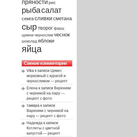
пряности
рис
рыба
салат
сливки
сметана
семга
сыр
творог
фарш
чеснок
чернослив
цукини
яблоки
шоколад
яйца
Свежие комментарии
Vika
к записи
Цимес
морковный с курагой и
черносливом — рецепт
Елена
к записи
Вареники
с черникой на пару —
рецепт с фото
тамара
к записи
Вареники с черникой на
пару — рецепт с фото
Надежда
к записи
Котлеты с цветной
капустой — рецепт