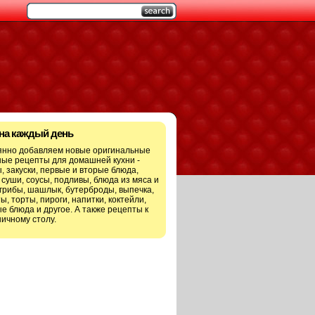
 на каждый день
янно добавляем новые оригинальные
ые рецепты для домашней кухни -
, закуски, первые и вторые блюда,
 суши, соусы, подливы, блюда из мяса и
грибы, шашлык, бутерброды, выпечка,
ы, торты, пироги, напитки, коктейли,
е блюда и другое. А также рецепты к
ичному столу.