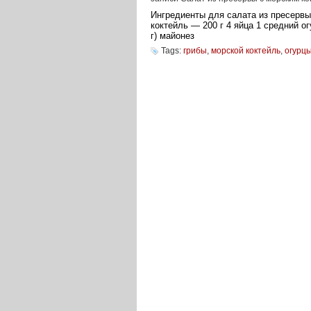
Ингредиенты для салата из пресервы
коктейль — 200 г 4 яйца 1 средний о
г) майонез
Tags:
грибы
,
морской коктейль
,
огурц