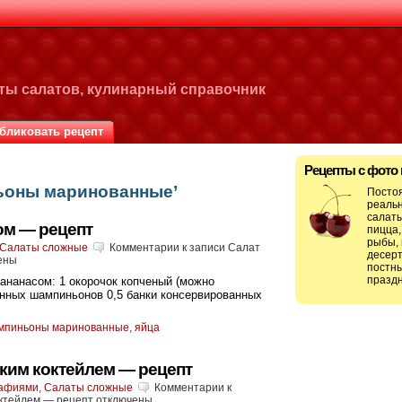
пты салатов, кулинарный справочник
бликовать рецепт
Рецепты с фото
ньоны маринованные’
Посто
реальн
салаты
ом — рецепт
пицца,
рыбы, 
Салаты сложные
Комментарии
к записи Салат
десерт
ены
постны
праздн
 ананасом: 1 окорочок копченый (можно
анных шампиньонов 0,5 банки консервированных
мпиньоны маринованные
,
яйца
ским коктейлем — рецепт
рафиями
,
Салаты сложные
Комментарии
к
октейлем — рецепт
отключены