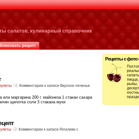
пты салатов, кулинарный справочник
бликовать рецепт
Рецепты с фото
’
Посто
реальн
салаты
т
пицца,
рыбы, 
 рулеты
Комментарии
к записи Вкусное печенье
десерт
постны
праздн
а или маргарина 200 г. майонеза 1 стакан сахара
илин щепотка соли 3 стакана муки
ецепт
рулеты
Комментарии
к записи Рогалики с