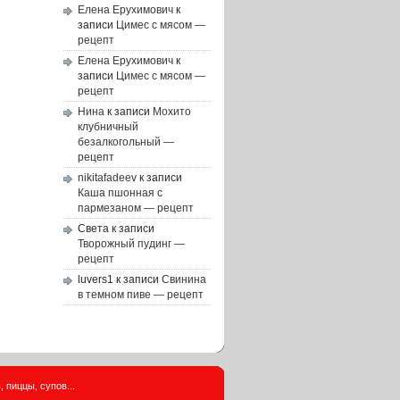
Елена Ерухимович
к
записи
Цимес с мясом —
рецепт
Елена Ерухимович
к
записи
Цимес с мясом —
рецепт
Нина
к записи
Мохито
клубничный
безалкогольный —
рецепт
nikitafadeev
к записи
Каша пшонная с
пармезаном — рецепт
Света
к записи
Творожный пудинг —
рецепт
luvers1
к записи
Свинина
в темном пиве — рецепт
 пиццы, супов...