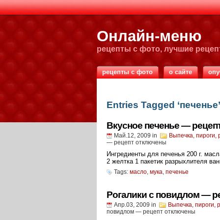
Онлайн-меню
рецепты с фото, лучшие реце
рецепты с фото
о сайте
опу
Entries Tagged ‘печенье
Вкусное печенье — рецеп
Май.12, 2009
in
Выпечка, пироги,
— рецепт
отключены
Ингредиенты для печенья 200 г. масл
2 желтка 1 пакетик разрыхлителя ван
Tags:
масло
,
мука
,
печенье
Рогалики с повидлом — р
Апр.03, 2009
in
Выпечка, пироги, 
повидлом — рецепт
отключены