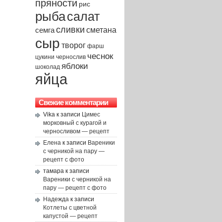
пряности
рис
рыба
салат
сливки
сметана
семга
сыр
творог
фарш
чеснок
чернослив
цукини
яблоки
шоколад
яйца
Свежие комментарии
Vika
к записи
Цимес
морковный с курагой и
черносливом — рецепт
Елена
к записи
Вареники
с черникой на пару —
рецепт с фото
тамара
к записи
Вареники с черникой на
пару — рецепт с фото
Надежда
к записи
Котлеты с цветной
капустой — рецепт