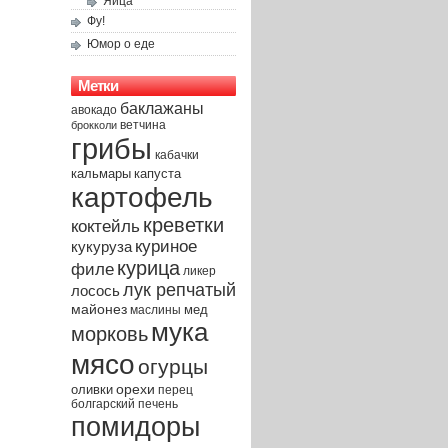
Яйца
Фу!
Юмор о еде
Метки
баклажаны
авокадо
брокколи
ветчина
грибы
кабачки
капуста
кальмары
картофель
креветки
коктейль
куриное
кукуруза
курица
филе
ликер
лук репчатый
лосось
майонез
мед
маслины
мука
морковь
мясо
огурцы
орехи
оливки
перец
печень
болгарский
помидоры