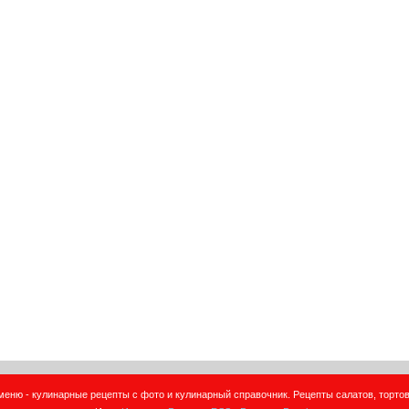
еню - кулинарные рецепты с фото и кулинарный справочник. Рецепты салатов, тортов,