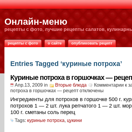
Онлайн-меню
рецепты с фото, лучшие рецепты салатов, кулинарн
рецепты с фото
о сайте
опубликовать рецепт
Entries Tagged ‘куриные потроха’
Куриные потроха в горшочках — рецеп
Апр.13, 2009
in
Вторые блюда
Комментарии
к з
потроха в горшочках — рецепт
отключены
Ингредиенты для потрохов в горшочке 500 г. ку
потрохов 1 — 2 шт. лука репчатого 1 — 2 шт. мор
100 г. сметаны соль перец
Tags:
куриные потроха
,
цукини