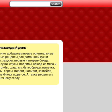
 на каждый день
янно добавляем новые оригинальные
ые рецепты для домашней кухни -
, закуски, первые и вторые блюда,
 суши, соусы, подливы, блюда из мяса и
грибы, шашлык, бутерброды, выпечка,
ы, торты, пироги, напитки, коктейли,
е блюда и другое. А также рецепты к
ичному столу.