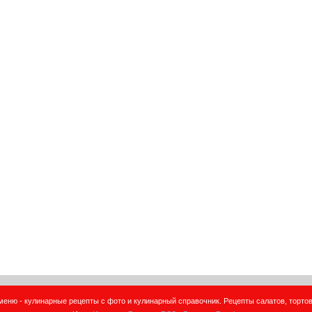
еню - кулинарные рецепты с фото и кулинарный справочник. Рецепты салатов, тортов,