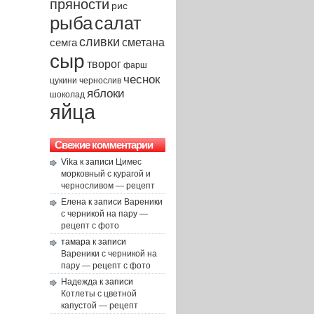
пряности
рис
рыба
салат
сливки
сметана
семга
сыр
творог
фарш
чеснок
чернослив
цукини
яблоки
шоколад
яйца
Свежие комментарии
Vika
к записи
Цимес
морковный с курагой и
черносливом — рецепт
Елена
к записи
Вареники
с черникой на пару —
рецепт с фото
тамара
к записи
Вареники с черникой на
пару — рецепт с фото
Надежда
к записи
Котлеты с цветной
капустой — рецепт