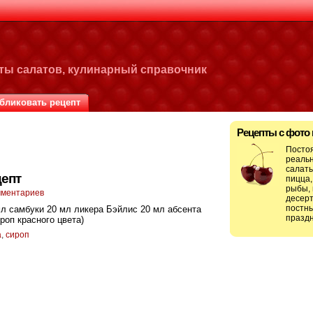
пты салатов, кулинарный справочник
бликовать рецепт
Рецепты с фото
Посто
реальн
салаты
епт
пицца,
рыбы, 
мментариев
десерт
постны
л самбуки 20 мл ликера Бэйлис 20 мл абсента
праздн
роп красного цвета)
а
,
сироп