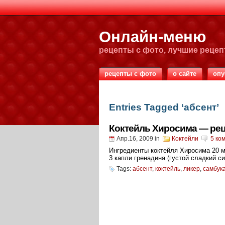
Онлайн-меню
рецепты с фото, лучшие реце
рецепты с фото
о сайте
опу
Entries Tagged ‘абсент’
Коктейль Хиросима — рец
Апр.16, 2009
in
Коктейли
5 ко
Ингредиенты коктейля Хиросима 20 м
3 капли гренадина (густой сладкий си
Tags:
абсент
,
коктейль
,
ликер
,
самбук