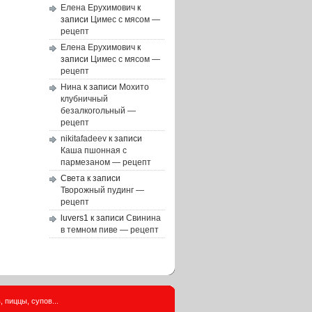
Елена Ерухимович
к
записи
Цимес с мясом —
рецепт
Елена Ерухимович
к
записи
Цимес с мясом —
рецепт
Нина
к записи
Мохито
клубничный
безалкогольный —
рецепт
nikitafadeev
к записи
Каша пшонная с
пармезаном — рецепт
Света
к записи
Творожный пудинг —
рецепт
luvers1
к записи
Свинина
в темном пиве — рецепт
 пиццы, супов...