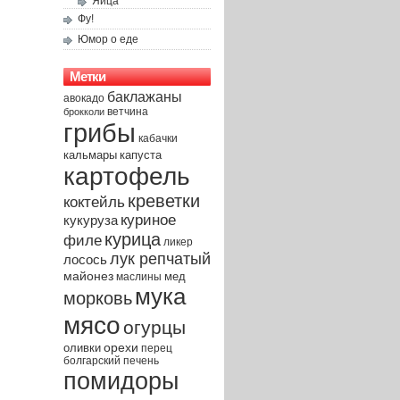
Яйца
Фу!
Юмор о еде
Метки
баклажаны
авокадо
брокколи
ветчина
грибы
кабачки
капуста
кальмары
картофель
креветки
коктейль
куриное
кукуруза
курица
филе
ликер
лук репчатый
лосось
майонез
мед
маслины
мука
морковь
мясо
огурцы
орехи
оливки
перец
печень
болгарский
помидоры